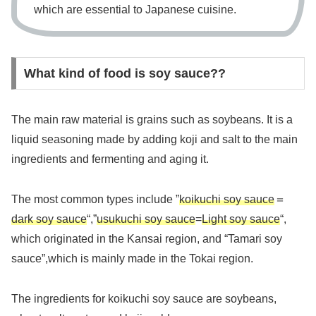
which are essential to Japanese cuisine.
What kind of food is soy sauce??
The main raw material is grains such as soybeans. It is a
liquid seasoning made by adding koji and salt to the main
ingredients and fermenting and aging it.
The most common types include ”
koikuchi soy sauce
＝
dark soy sauce
“,”
usukuchi soy sauce
=
Light soy sauce
“,
which originated in the Kansai region, and “Tamari soy
sauce”,which is mainly made in the Tokai region.
The ingredients for koikuchi soy sauce are soybeans,