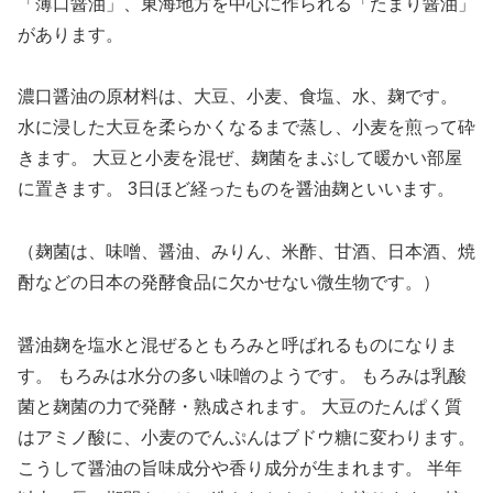
「薄口醤油」、東海地方を中心に作られる「たまり醤油」
があります。
濃口醤油の原材料は、大豆、小麦、食塩、水、麹です。
水に浸した大豆を柔らかくなるまで蒸し、小麦を煎って砕
きます。 大豆と小麦を混ぜ、麹菌をまぶして暖かい部屋
に置きます。 3日ほど経ったものを醤油麹といいます。
（麹菌は、味噌、醤油、みりん、米酢、甘酒、日本酒、焼
酎などの日本の発酵食品に欠かせない微生物です。）
醤油麹を塩水と混ぜるともろみと呼ばれるものになりま
す。 もろみは水分の多い味噌のようです。 もろみは乳酸
菌と麹菌の力で発酵・熟成されます。 大豆のたんぱく質
はアミノ酸に、小麦のでんぷんはブドウ糖に変わります。
こうして醤油の旨味成分や香り成分が生まれます。 半年