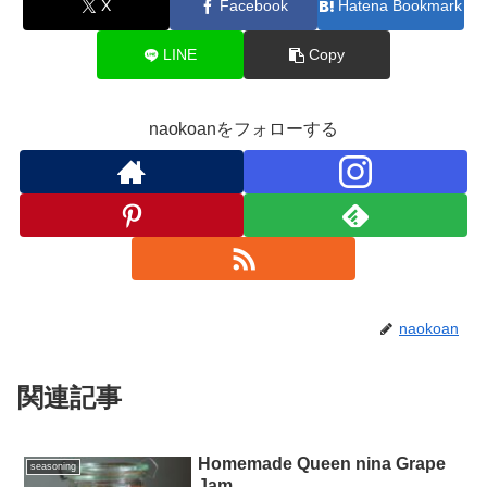
X
Facebook
Hatena Bookmark
LINE
Copy
naokoanをフォローする
naokoan
関連記事
Homemade Queen nina Grape
seasoning
Jam