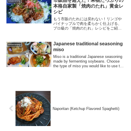
市販品を超えた！果物たっぷりの
seasoning
本格自家製「焼肉のたれ」黄金レ
シピ
もう市販のたれには戻れない！リンゴや
パイナップルで肉を柔らかく仕上げる、
プロ級の「焼肉のたれ」レシピをご紹
介。炒め物やアレンジ料理にも使える万
能調味料の作り方とは？
Japanese traditional seasoning
seasoning
miso
Miso is a traditional Japanese seasoning
made by fermenting soybeans. Choose
the type of miso you would like to use to
suit your dish!
Naporitan (Ketchup Flavored Spaghetti)