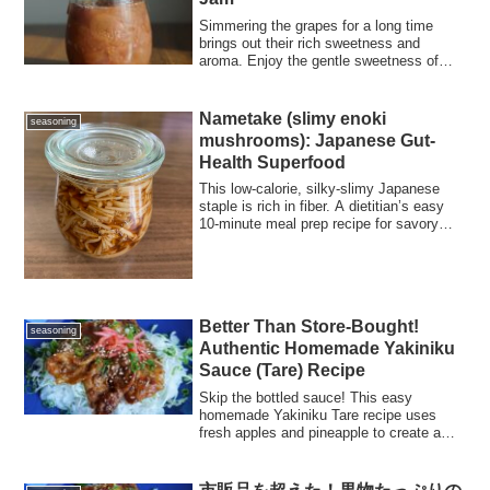
Simmering the grapes for a long time
brings out their rich sweetness and
aroma. Enjoy the gentle sweetness of
this homemade grape jam.
Nametake (slimy enoki
seasoning
mushrooms): Japanese Gut-
Health Superfood
This low-calorie, silky-slimy Japanese
staple is rich in fiber. A dietitian’s easy
10-minute meal prep recipe for savory
nametake (Enoki mushrooms).
Better Than Store-Bought!
seasoning
Authentic Homemade Yakiniku
Sauce (Tare) Recipe
Skip the bottled sauce! This easy
homemade Yakiniku Tare recipe uses
fresh apples and pineapple to create a
professional-grade flavor. Perfect for BBQ
dipping, stir-fries, and beef rice bowls.