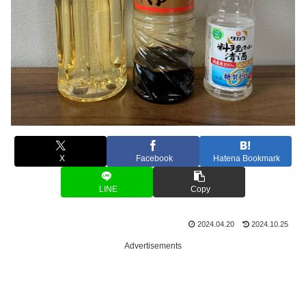
X
Facebook
Hatena Bookmark
LINE
Copy
2024.04.20
2024.10.25
Advertisements