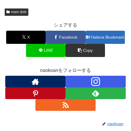
main dish
シェアする
X
Facebook
Hatena Bookmark
LINE
Copy
naokoanをフォローする
naokoan