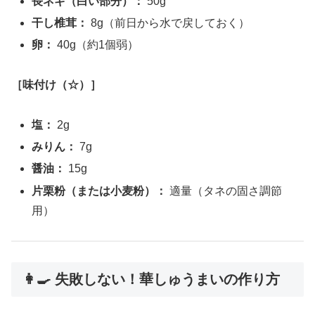
長ネギ（白い部分）：
50g
干し椎茸：
8g（前日から水で戻しておく）
卵：
40g（約1個弱）
［味付け（☆）］
塩：
2g
みりん：
7g
醤油：
15g
片栗粉（または小麦粉）：
適量（タネの固さ調節
用）
👩‍🍳 失敗しない！華しゅうまいの作り方