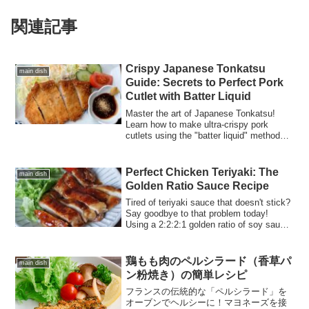
関連記事
Crispy Japanese Tonkatsu
main dish
Guide: Secrets to Perfect Pork
Cutlet with Batter Liquid
Master the art of Japanese Tonkatsu!
Learn how to make ultra-crispy pork
cutlets using the "batter liquid" method
and essential "suji-kiri" (tendon cutting)
techniques. Discover why shredded
cabbage is the perfect healthy side and
Perfect Chicken Teriyaki: The
main dish
how to achieve that golden, juicy finish
Golden Ratio Sauce Recipe
every time.
Tired of teriyaki sauce that doesn't stick?
Say goodbye to that problem today!
Using a 2:2:2:1 golden ratio of soy sauce,
sake, mirin, and sugar with a secret pinch
of potato starch gives anyone
professional shine and thickness. Master
鶏もも肉のペルシラード（香草パ
main dish
this ultimate family-pleasing main dish!
ン粉焼き）の簡単レシピ
フランスの伝統的な「ペルシラード」を
オーブンでヘルシーに！マヨネーズを接