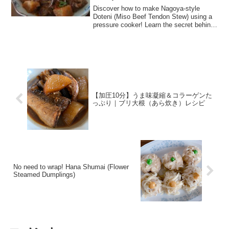
Discover how to make Nagoya-style
Doteni (Miso Beef Tendon Stew) using a
pressure cooker! Learn the secret behind
Hatcho Miso’s heat-resistant umami for a
tender, flavorful meal.
【加圧10分】うま味凝縮＆コラーゲンた
っぷり｜ブリ大根（あら炊き）レシピ
No need to wrap! Hana Shumai (Flower
Steamed Dumplings)