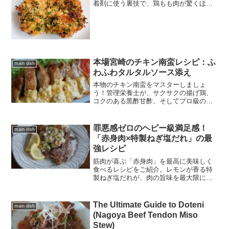
着剤に使う裏技で、鶏もも肉が驚くほど
ジューシー＆サクサクに仕上がります。
忙しい日のディナーに最適な、ガーリッ
クが香る絶品「ほったらかし」レシピ。
本場宮崎のチキン南蛮レシピ：ふ
main dish
わふわタルタルソース添え
本物のチキン南蛮をマスターしましょ
う！管理栄養士が、サクサクの揚げ鶏、
コクのある黒酢甘酢、そしてプロ級のふ
わふわタルタルソースの秘訣を公開しま
す。
罪悪感ゼロのヘビー級満足感！
main dish
「赤身肉×特製ねぎ塩だれ」の最
強レシピ
筋肉が喜ぶ「赤身肉」を最高に美味しく
食べるレシピをご紹介。レモンが香る特
製ねぎ塩だれが、肉の旨味を最大限に引
き出します。トレーニング後の栄養補給
やダイエット中にも最適な、五感を刺激
する一皿をぜひ。
The Ultimate Guide to Doteni
main dish
(Nagoya Beef Tendon Miso
Stew)