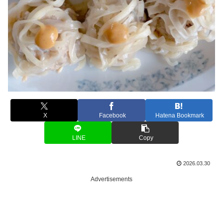
X
Facebook
Hatena Bookmark
LINE
Copy
2026.03.30
Advertisements