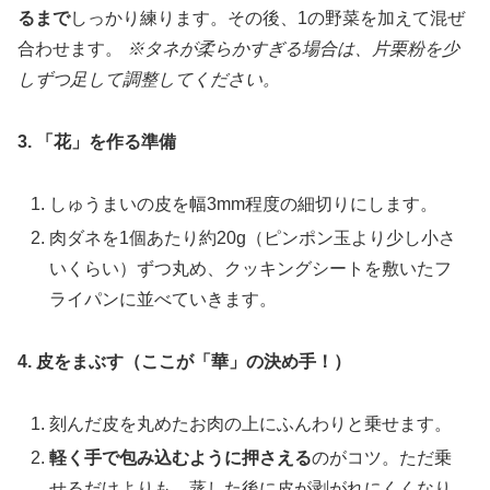
るまで
しっかり練ります。その後、1の野菜を加えて混ぜ
合わせます。
※タネが柔らかすぎる場合は、片栗粉を少
しずつ足して調整してください。
3. 「花」を作る準備
しゅうまいの皮を幅3mm程度の細切りにします。
肉ダネを1個あたり約20g（ピンポン玉より少し小さ
いくらい）ずつ丸め、クッキングシートを敷いたフ
ライパンに並べていきます。
4. 皮をまぶす（ここが「華」の決め手！）
刻んだ皮を丸めたお肉の上にふんわりと乗せます。
軽く手で包み込むように押さえる
のがコツ。ただ乗
せるだけよりも、蒸した後に皮が剥がれにくくなり