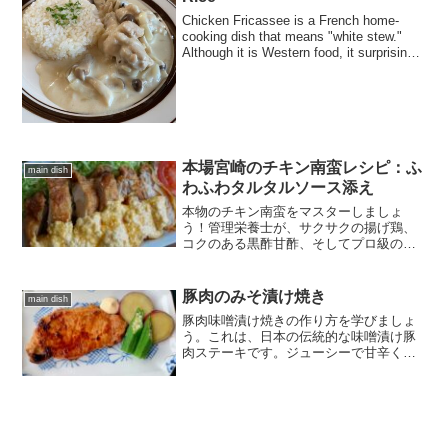
Chicken Fricassee is a French home-
cooking dish that means "white stew."
Although it is Western food, it surprisingly
goes well with rice.
本場宮崎のチキン南蛮レシピ：ふ
main dish
わふわタルタルソース添え
本物のチキン南蛮をマスターしましょ
う！管理栄養士が、サクサクの揚げ鶏、
コクのある黒酢甘酢、そしてプロ級のふ
わふわタルタルソースの秘訣を公開しま
す。
豚肉のみそ漬け焼き
main dish
豚肉味噌漬け焼きの作り方を学びましょ
う。これは、日本の伝統的な味噌漬け豚
肉ステーキです。ジューシーで甘辛く、
夕食やお弁当にぴったりです！