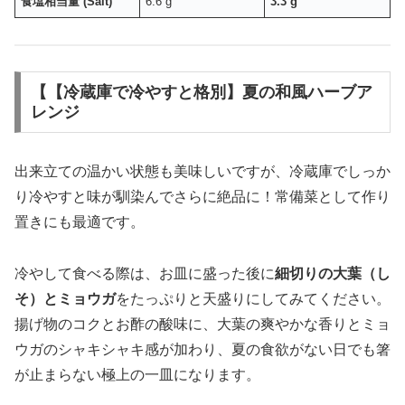
食塩相当量 (Salt)
6.6 g
3.3 g
【【冷蔵庫で冷やすと格別】夏の和風ハーブア
レンジ
出来立ての温かい状態も美味しいですが、冷蔵庫でしっか
り冷やすと味が馴染んでさらに絶品に！常備菜として作り
置きにも最適です。
冷やして食べる際は、お皿に盛った後に
細切りの大葉（し
そ）とミョウガ
をたっぷりと天盛りにしてみてください。
揚げ物のコクとお酢の酸味に、大葉の爽やかな香りとミョ
ウガのシャキシャキ感が加わり、夏の食欲がない日でも箸
が止まらない極上の一皿になります。