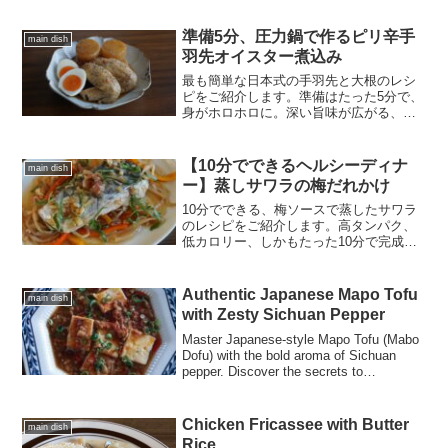
準備5分、圧力鍋で作るピリ辛手
main dish
羽先オイスター煮込み
最も簡単な日本式の手羽先と大根のレシ
ピをご紹介します。準備はたった5分で、
身がホロホロに。深い旨味が広がる、ど
んな夜にもぴったりのほっこりする一皿
です。
【10分でできるヘルシーディナ
main dish
ー】蒸しサワラの梅だれかけ
10分でできる、梅ソースで蒸したサワラ
のレシピをご紹介します。高タンパク、
低カロリー、しかもたった10分で完成！
忙しい平日の夜にぴったりです。
Authentic Japanese Mapo Tofu
main dish
with Zesty Sichuan Pepper
Master Japanese-style Mapo Tofu (Mabo
Dofu) with the bold aroma of Sichuan
pepper. Discover the secrets to
professional flavor and perfect, non-
crumbly tofu
Chicken Fricassee with Butter
main dish
Rice