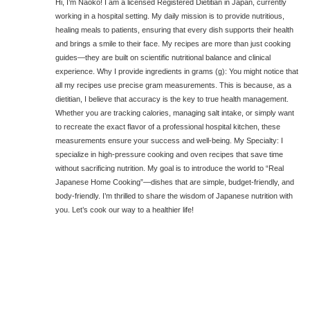
Hi, I’m Naoko! I am a licensed Registered Dietitian in Japan, currently
working in a hospital setting. My daily mission is to provide nutritious,
healing meals to patients, ensuring that every dish supports their health
and brings a smile to their face. My recipes are more than just cooking
guides—they are built on scientific nutritional balance and clinical
experience. Why I provide ingredients in grams (g): You might notice that
all my recipes use precise gram measurements. This is because, as a
dietitian, I believe that accuracy is the key to true health management.
Whether you are tracking calories, managing salt intake, or simply want
to recreate the exact flavor of a professional hospital kitchen, these
measurements ensure your success and well-being. My Specialty: I
specialize in high-pressure cooking and oven recipes that save time
without sacrificing nutrition. My goal is to introduce the world to “Real
Japanese Home Cooking”—dishes that are simple, budget-friendly, and
body-friendly. I’m thrilled to share the wisdom of Japanese nutrition with
you. Let’s cook our way to a healthier life!