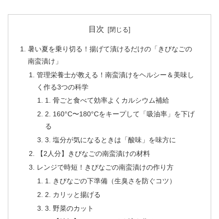
目次
暑い夏を乗り切る！揚げて漬けるだけの「きびなごの
南蛮漬け」
管理栄養士が教える！南蛮漬けをヘルシー＆美味し
く作る3つの科学
1. 骨ごと食べて効率よくカルシウム補給
2. 160°C〜180°Cをキープして「吸油率」を下げ
る
3. 塩分が気になるときは「酸味」を味方に
【2人分】きびなごの南蛮漬けの材料
レンジで時短！きびなごの南蛮漬けの作り方
1. きびなごの下準備（生臭さを防ぐコツ）
2. カリッと揚げる
3. 野菜のカット