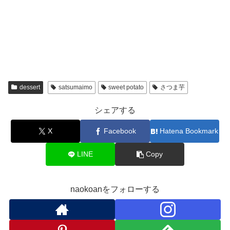
dessert
satsumaimo
sweet potato
さつま芋
シェアする
X
Facebook
Hatena Bookmark
LINE
Copy
naokoanをフォローする