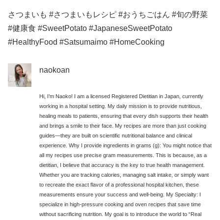
さつまいも #さつまいもレシピ #おうちごはん #旬の野菜
#健康食 #SweetPotato #JapaneseSweetPotato
#HealthyFood #Satsumaimo #HomeCooking
naokoan
Hi, I’m Naoko! I am a licensed Registered Dietitian in Japan, currently
working in a hospital setting. My daily mission is to provide nutritious,
healing meals to patients, ensuring that every dish supports their health
and brings a smile to their face. My recipes are more than just cooking
guides—they are built on scientific nutritional balance and clinical
experience. Why I provide ingredients in grams (g): You might notice that
all my recipes use precise gram measurements. This is because, as a
dietitian, I believe that accuracy is the key to true health management.
Whether you are tracking calories, managing salt intake, or simply want
to recreate the exact flavor of a professional hospital kitchen, these
measurements ensure your success and well-being. My Specialty: I
specialize in high-pressure cooking and oven recipes that save time
without sacrificing nutrition. My goal is to introduce the world to “Real