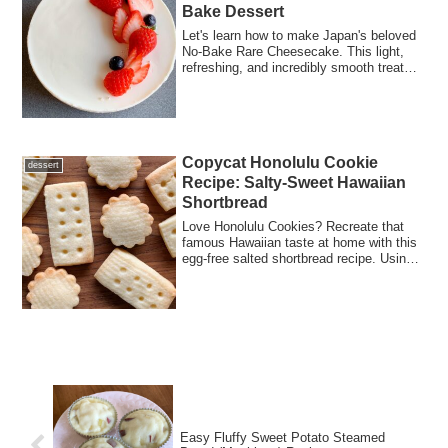
Bake Dessert
Let's learn how to make Japan's beloved
No-Bake Rare Cheesecake. This light,
refreshing, and incredibly smooth treat
requires no oven. We provide a complete,
step-by-step guide with detailed
instructions on how to handle gelatin
perfectly!
Copycat Honolulu Cookie
dessert
Recipe: Salty-Sweet Hawaiian
Shortbread
Love Honolulu Cookies? Recreate that
famous Hawaiian taste at home with this
egg-free salted shortbread recipe. Using
almond flour and a hint of salt, these
crunchy, buttery treats bring the spirit of
the islands to your kitchen. Perfect for
gifts!
Easy Fluffy Sweet Potato Steamed