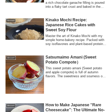
a rich chocolate ganache filling is poured
into a flaky tart crust and baked in the
oven.
Kinako Mochi Recipe:
dessert
Japanese Rice Cakes with
Sweet Soy Flour
Master the art of Kinako Mochi with my
simple home-bakery recipe. Packed with
soy isoflavones and plant-based protein,
it's the perfect guilt-free dessert.
Satsumaimo Amani (Sweet
dessert
Potato Compote）
This sweet potato amani (Sweet potato
and apple compote) is full of autumn
flavors. The sweetness and sourness of
each ingredient are perfectly balanced.
How to Make Japanese “Rare
dessert
Cheesecake”: The Ultimate No-