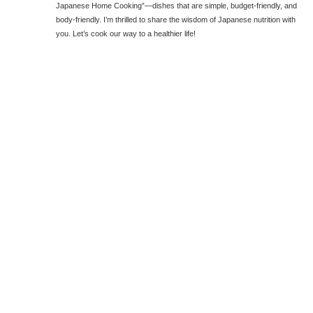
Japanese Home Cooking”—dishes that are simple, budget-friendly, and
body-friendly. I’m thrilled to share the wisdom of Japanese nutrition with
you. Let’s cook our way to a healthier life!