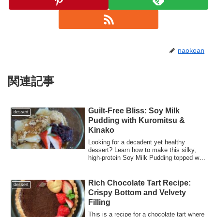
naokoan
関連記事
Guilt-Free Bliss: Soy Milk
dessert
Pudding with Kuromitsu &
Kinako
Looking for a decadent yet healthy
dessert? Learn how to make this silky,
high-protein Soy Milk Pudding topped with
rich brown sugar syrup (Kuromitsu) and
roasted soybean flour (Kinako). A perfect
cholesterol-free treat for beauty and
Rich Chocolate Tart Recipe:
dessert
health!
Crispy Bottom and Velvety
Filling
This is a recipe for a chocolate tart where