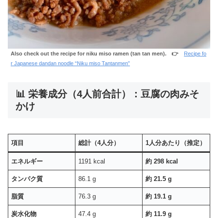
Also check out the recipe for niku miso ramen (tan tan men). 👉
Recipe fo
r Japanese dandan noodle “Niku miso Tantanmen”
📊 栄養成分（4人前合計）：豆腐の肉みそ
かけ
項目
総計（4人分）
1人分あたり（推定）
エネルギー
1191 kcal
約 298 kcal
タンパク質
86.1 g
約 21.5 g
脂質
76.3 g
約 19.1 g
炭水化物
47.4 g
約 11.9 g