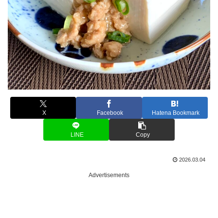
X
Facebook
Hatena Bookmark
LINE
Copy
2026.03.04
Advertisements