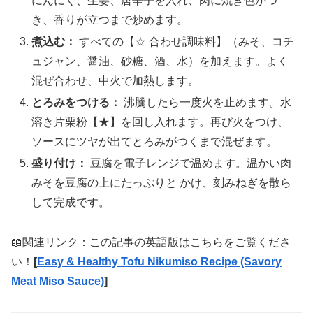
にんにく、生姜、唐辛子を入れ、肉に焼き色がつ
き、香りが立つまで炒めます。
煮込む：
すべての【☆ 合わせ調味料】（みそ、コチ
ュジャン、醤油、砂糖、酒、水）を加えます。よく
混ぜ合わせ、中火で加熱します。
とろみをつける：
沸騰したら一度火を止めます。水
溶き片栗粉【★】を回し入れます。再び火をつけ、
ソースにツヤが出てとろみがつくまで混ぜます。
盛り付け：
豆腐を電子レンジで温めます。温かい肉
みそを豆腐の上にたっぷりと かけ、刻みねぎを散ら
して完成です。
📖関連リンク：この記事の英語版はこちらをご覧くださ
い！
[
Easy & Healthy Tofu Nikumiso Recipe (Savory
Meat Miso Sauce)
]