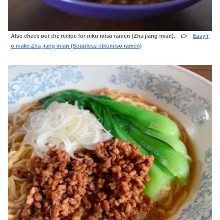
Also check out the recipe for niku miso ramen (Zha jiang mian). 👉
Easy t
o make Zha jiang mian (Soupless nikumiso ramen)