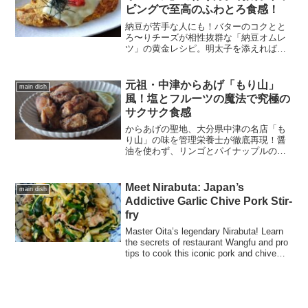
ピングで至高のふわとろ食感！
納豆が苦手な人にも！バターのコクとと
ろ〜りチーズが相性抜群な「納豆オムレ
ツ」の黄金レシピ。明太子を添えれば、
ご飯もお酒も止まらない居酒屋級の美味
しさに。フライパン一つでできる、栄養
満点なふわとろ時短メニューをご紹介し
元祖・中津からあげ「もり山」
main dish
ます。
風！塩とフルーツの魔法で究極の
サクサク食感
からあげの聖地、大分県中津の名店「も
り山」の味を管理栄養士が徹底再現！醤
油を使わず、リンゴとパイナップルの酵
素で肉を驚くほど柔らかく仕上げる秘伝
のレシピをご紹介。冷めてもサクサクな
「衣の黄金比」やレモンの栄養学的メリ
Meet Nirabuta: Japan’s
main dish
ットも解説します。
Addictive Garlic Chive Pork Stir-
fry
Master Oita’s legendary Nirabuta! Learn
the secrets of restaurant Wangfu and pro
tips to cook this iconic pork and chive
stir-fry like a pro.