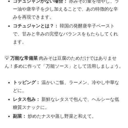
コチュジャンがない場合：
赤みその量を増やし、ラ
ー油や唐辛子を少し加えることで、あの特徴的な辛
みを再現できます。
コチュジャンとは？：
韓国の発酵唐辛子ペースト
で、甘みと辛みの完璧なバランスをもたらしてくれ
ます。
💡
万能な常備菜
肉みそは豆腐のためだけではありませ
ん！多めに作って「万能ソース」として活用しましょう。
トッピング：
温かいご飯、ラーメン、冷やし中華な
どに。
レタス包み：
新鮮なレタスで包んで、ヘルシーな低
糖質スナックに。
副菜：
炒めたナスや蒸し野菜と和えて。