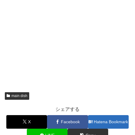
main dish
シェアする
X
Facebook
Hatena Bookmark