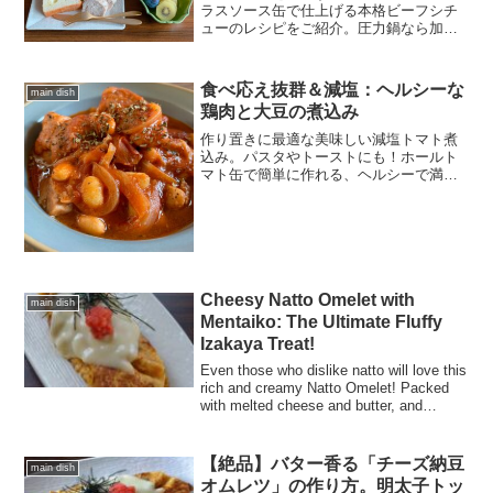
ラスソース缶で仕上げる本格ビーフシチ
ューのレシピをご紹介。圧力鍋なら加圧
たったの2分で、お肉が口の中でとろける
ほど柔らかく仕上がります。煮崩れしな
いメークインの扱い方や、お肉の種類に
食べ応え抜群＆減塩：ヘルシーな
main dish
合わせた加圧時間のコツなど、管理栄養
鶏肉と大豆の煮込み
士が教える失敗しないポイントが満載で
す
作り置きに最適な美味しい減塩トマト煮
込み。パスタやトーストにも！ホールト
マト缶で簡単に作れる、ヘルシーで満足
感のある一皿。
Cheesy Natto Omelet with
main dish
Mentaiko: The Ultimate Fluffy
Izakaya Treat!
Even those who dislike natto will love this
rich and creamy Natto Omelet! Packed
with melted cheese and butter, and
topped with spicy mentaiko for an
izakaya-style treat. Ready in minutes in a
single pan!
【絶品】バター香る「チーズ納豆
main dish
オムレツ」の作り方。明太子トッ