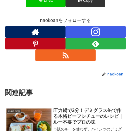
LINE
Copy
naokoanをフォローする
naokoan
関連記事
圧力鍋で2分！デミグラス缶で作
main dish
る本格ビーフシチューのレシピ｜
ルー不要でプロの味
市販のルーを使わず、ハインツのデミグ