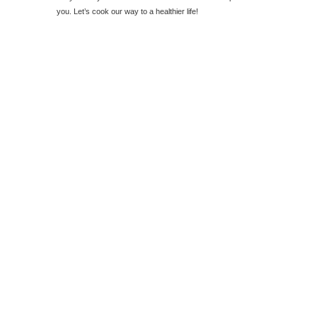
you. Let’s cook our way to a healthier life!