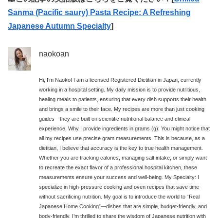
Sanma (Pacific saury) Pasta Recipe: A Refreshing
Japanese Autumn Specialty
]
naokoan
Hi, I’m Naoko! I am a licensed Registered Dietitian in Japan, currently
working in a hospital setting. My daily mission is to provide nutritious,
healing meals to patients, ensuring that every dish supports their health
and brings a smile to their face. My recipes are more than just cooking
guides—they are built on scientific nutritional balance and clinical
experience. Why I provide ingredients in grams (g): You might notice that
all my recipes use precise gram measurements. This is because, as a
dietitian, I believe that accuracy is the key to true health management.
Whether you are tracking calories, managing salt intake, or simply want
to recreate the exact flavor of a professional hospital kitchen, these
measurements ensure your success and well-being. My Specialty: I
specialize in high-pressure cooking and oven recipes that save time
without sacrificing nutrition. My goal is to introduce the world to “Real
Japanese Home Cooking”—dishes that are simple, budget-friendly, and
body-friendly. I’m thrilled to share the wisdom of Japanese nutrition with