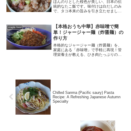
ほんのりとした桜色が美しい、日本の伝
統的なたこ飯です。味付けは白だしのみ
で、タコ本来の旨みを引き立たせまし
た。季節の食卓を彩る、心温まる一品で
す。
【本格おうち中華】赤味噌で簡
staple food
単！ジャージャー麺（炸醤麺）の
作り方
本格的なジャージャー麺（炸醤麺）を、
家庭にある「赤味噌」で手軽に再現！管
理栄養士が教える、ひき肉たっぷりの濃
厚肉味噌レシピです。中国・韓国・盛岡
などの地域による違いや、麺の茹で上が
りの重量変化、詳しい成分表示まで解
説。ランチや夕食に、栄養満点な一杯を
どうぞ。
Chilled Sanma (Pacific saury) Pasta
Recipe: A Refreshing Japanese Autumn
Specialty