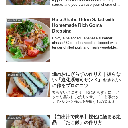
sauce, and you can use your choice of
fish, such as yellowtail, salmon, or sea
bream
Buta Shabu Udon Salad with
staple food
Homemade Rich Goma
Dressing
Enjoy a balanced Japanese summer
classic! Cold udon noodles topped with
tender chilled pork and fresh vegetables,
all tossed in a rich, homemade sesame
dressing.
焼肉おにぎらずの作り方｜握らな
staple food
い「進化系寿司サンド」をきれい
に作るプロのコツ
握らないおにぎり「おにぎらず」に、ガ
ッツリ美味しい焼肉をサンド！市販のタ
レでパパッと作れる失敗なしの黄金比レ
シピをご紹介します。お弁当やピクニッ
クに最適な、彩り豊かでボリューム満点
な一品です。
【白出汁で簡単】桜色に染まる絶
staple food
品！「たこ飯」の作り方