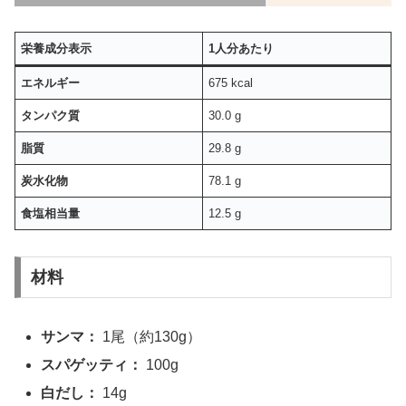
栄養成分表示
1人分あたり
エネルギー
675 kcal
タンパク質
30.0 g
脂質
29.8 g
炭水化物
78.1 g
食塩相当量
12.5 g
材料
サンマ：
1尾（約130g）
スパゲッティ：
100g
白だし：
14g