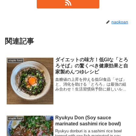
naokoan
関連記事
ダイエットの味方！低GIな「とろ
staple food
ろそば」の驚くべき健康効果と自
家製めんつゆレシピ
血糖値の上昇を抑える低GI食品「そば」
と、消化を助ける「とろろ」は最強の組
み合わせ！生活習慣病予防に嬉しいルチ
ンの秘密や、最後まで美味しく栄養を摂
れる「そば湯」の楽しみ方など、体に優
しい情報をまとめました。
Ryukyu Don (Soy sauce
staple food
marinated sashimi rice bowl)
Ryukyu donburi is a sashimi rice bowl
topped with raw fish marinated in soy