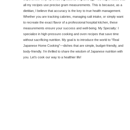
all my recipes use precise gram measurements. This is because, as a
dietitian, I believe that accuracy is the key to true health management.
Whether you are tracking calories, managing salt intake, or simply want
to recreate the exact flavor of a professional hospital kitchen, these
measurements ensure your success and well-being. My Specialty: I
specialize in high-pressure cooking and oven recipes that save time
without sacrificing nutrition. My goal is to introduce the world to “Real
Japanese Home Cooking”—dishes that are simple, budget-friendly, and
body-friendly. I’m thrilled to share the wisdom of Japanese nutrition with
you. Let’s cook our way to a healthier life!