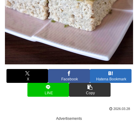
X
Facebook
Hatena Bookmark
LINE
Copy
2026.03.28
Advertisements