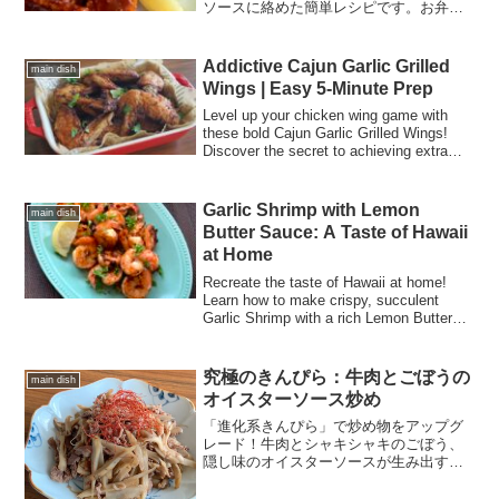
ソースに絡めた簡単レシピです。お弁当
やおつまみにもぴったりの、ご飯が進む
一品です。
Addictive Cajun Garlic Grilled
main dish
Wings | Easy 5-Minute Prep
Level up your chicken wing game with
these bold Cajun Garlic Grilled Wings!
Discover the secret to achieving extra
crispy skin and succulent meat at 230°C.
This easy "set it and forget it" recipe
takes only 5 minutes to prep, making it
Garlic Shrimp with Lemon
main dish
perfect for busy weeknights or family
Butter Sauce: A Taste of Hawaii
gatherings.
at Home
Recreate the taste of Hawaii at home!
Learn how to make crispy, succulent
Garlic Shrimp with a rich Lemon Butter
Sauce using easy-to-find Vannamei
shrimp. Perfect with rice or a baguette!
究極のきんぴら：牛肉とごぼうの
main dish
オイスターソース炒め
「進化系きんぴら」で炒め物をアップグ
レード！牛肉とシャキシャキのごぼう、
隠し味のオイスターソースが生み出す旨
味の爆弾。ヘルシーでコクがあり、ご飯
にぴったりです。