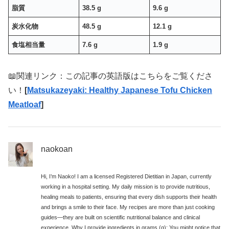
脂質
38.5 g
9.6 g
炭水化物
48.5 g
12.1 g
食塩相当量
7.6 g
1.9 g
📖関連リンク：この記事の英語版はこちらをご覧くださ
い！
[
Matsukazeyaki: Healthy Japanese Tofu Chicken
Meatloaf
]
naokoan
Hi, I’m Naoko! I am a licensed Registered Dietitian in Japan, currently
working in a hospital setting. My daily mission is to provide nutritious,
healing meals to patients, ensuring that every dish supports their health
and brings a smile to their face. My recipes are more than just cooking
guides—they are built on scientific nutritional balance and clinical
experience. Why I provide ingredients in grams (g): You might notice that