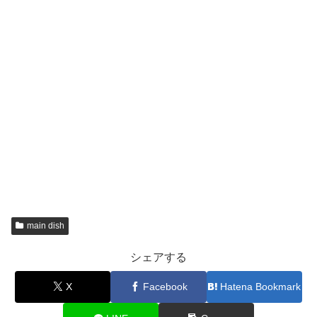
main dish
シェアする
X
Facebook
Hatena Bookmark