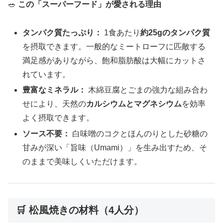
🥗
この「スーパーフード」が愛される理由
タンパク質たっぷり：
1食あたり
約25gのタンパク質
を摂取できます。一般的なミートローフに匹敵する
満足感がありながら、飽和脂肪酸は大幅にカットさ
れています。
豊富なミネラル：
木綿豆腐とごまの強力な組み合わ
せにより、天然の
カルシウムとマグネシウム
を効率
よく摂取できます。
ソース不要：
白味噌のコクとほんのりとした砂糖の
甘みが深い「旨味（Umami）」を生み出すため、そ
のままで美味しくいただけます。
🛒 松風焼きの材料（4人分）