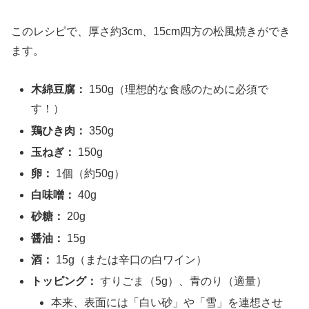
このレシピで、厚さ約3cm、15cm四方の松風焼きができ
ます。
木綿豆腐：
150g（理想的な食感のために必須で
す！）
鶏ひき肉：
350g
玉ねぎ：
150g
卵：
1個（約50g）
白味噌：
40g
砂糖：
20g
醤油：
15g
酒：
15g（または辛口の白ワイン）
トッピング：
すりごま（5g）、青のり（適量）
本来、表面には「白い砂」や「雪」を連想させ