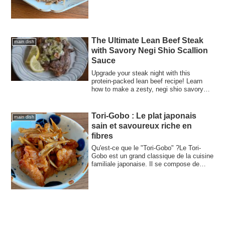
The Ultimate Lean Beef Steak
main dish
with Savory Negi Shio Scallion
Sauce
Upgrade your steak night with this
protein-packed lean beef recipe! Learn
how to make a zesty, negi shio savory
scallion salt sauce that perfectly
complements iron-rich red meat. It’s the
ultimate recovery meal for fitness
Tori-Gobo : Le plat japonais
main dish
enthusiasts. No guilt, just pure
sain et savoureux riche en
satisfaction.
fibres
Qu'est-ce que le "Tori-Gobo" ?Le Tori-
Gobo est un grand classique de la cuisine
familiale japonaise. Il se compose de
mo...