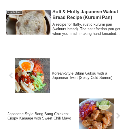
番と、茅乃舎だしで作る黄金比のつゆ
で、家庭の味が格上げされます。
Soft & Fluffy Japanese Walnut
staple food
Bread Recipe (Kurumi Pan)
A recipe for fluffy, rustic kurumi pan
(walnuts bread). The satisfaction you get
when you finish making hand-kneaded
bread is exceptional.
Korean-Style Bibim Guksu with a
Japanese Twist (Spicy Cold Somen)
Japanese-Style Bang Bang Chicken:
Crispy Karaage with Sweet Chili Mayo