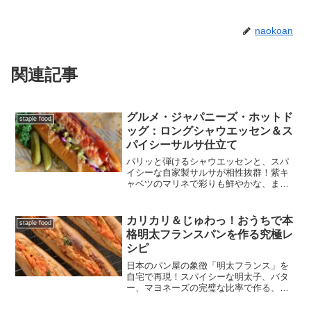
naokoan
関連記事
グルメ・ジャパニーズ・ホットド
staple food
ッグ：ロングシャウエッセン＆ス
パイシーサルサ仕立て
パリッと弾けるシャウエッセンと、スパ
イシーな自家製サルサが相性抜群！紫キ
ャベツのマリネで彩りも鮮やかな、まる
でお店のような本格ホットドッグの作り
方をご紹介します。
カリカリ＆じゅわっ！おうちで本
staple food
格明太フランスパンを作る究極レ
シピ
日本のパン屋の象徴「明太フランス」を
自宅で再現！スパイシーな明太子、バタ
ー、マヨネーズの完璧な比率で作る、濃
厚でカリカリな病みつきの味。トースタ
ーで20分で簡単に作れます。