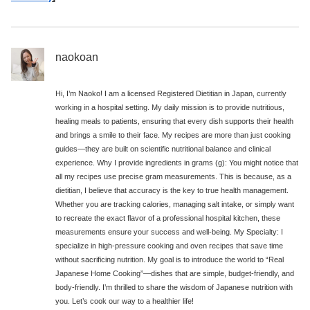
naokoan
Hi, I’m Naoko! I am a licensed Registered Dietitian in Japan, currently
working in a hospital setting. My daily mission is to provide nutritious,
healing meals to patients, ensuring that every dish supports their health
and brings a smile to their face. My recipes are more than just cooking
guides—they are built on scientific nutritional balance and clinical
experience. Why I provide ingredients in grams (g): You might notice that
all my recipes use precise gram measurements. This is because, as a
dietitian, I believe that accuracy is the key to true health management.
Whether you are tracking calories, managing salt intake, or simply want
to recreate the exact flavor of a professional hospital kitchen, these
measurements ensure your success and well-being. My Specialty: I
specialize in high-pressure cooking and oven recipes that save time
without sacrificing nutrition. My goal is to introduce the world to “Real
Japanese Home Cooking”—dishes that are simple, budget-friendly, and
body-friendly. I’m thrilled to share the wisdom of Japanese nutrition with
you. Let’s cook our way to a healthier life!