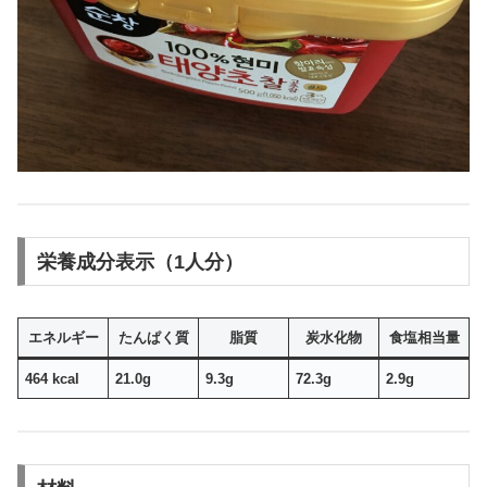
栄養成分表示（1人分）
エネルギー
たんぱく質
脂質
炭水化物
食塩相当量
464 kcal
21.0g
9.3g
72.3g
2.9g