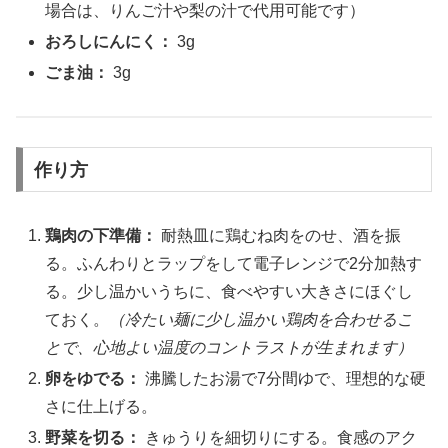
場合は、りんご汁や梨の汁で代用可能です）
おろしにんにく：
3g
ごま油：
3g
作り方
鶏肉の下準備：
耐熱皿に鶏むね肉をのせ、酒を振
る。ふんわりとラップをして電子レンジで2分加熱す
る。少し温かいうちに、食べやすい大きさにほぐし
ておく。
（冷たい麺に少し温かい鶏肉を合わせるこ
とで、心地よい温度のコントラストが生まれます）
卵をゆでる：
沸騰したお湯で7分間ゆで、理想的な硬
さに仕上げる。
野菜を切る：
きゅうりを細切りにする。食感のアク