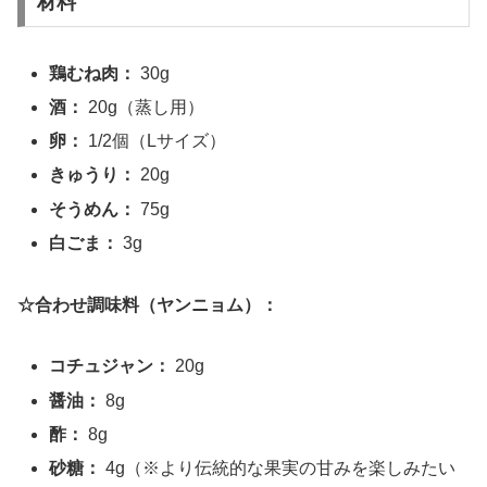
材料
鶏むね肉：
30g
酒：
20g（蒸し用）
卵：
1/2個（Lサイズ）
きゅうり：
20g
そうめん：
75g
白ごま：
3g
☆合わせ調味料（ヤンニョム）：
コチュジャン：
20g
醤油：
8g
酢：
8g
砂糖：
4g（※より伝統的な果実の甘みを楽しみたい