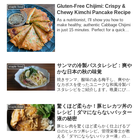
Gluten-Free Chijimi: Crispy &
staple food
Chewy Kimchi Pancake Recipe
As a nutritionist, I'll show you how to
make healthy, authentic Cabbage Chijimi
in just 15 minutes. Perfect for a quick
lunch or snack!
サンマの冷製パスタレシピ：爽や
staple food
かな日本の秋の味覚
焼きサンマ、酸味のある梅干し、爽やか
なカボスを使ったユニークな和風冷製パ
スタレシピをご紹介します。晩夏にぴっ
たりの、脂の乗ったサンマと爽やかな柑
橘のバランスが絶妙な管理栄養士考案レ
シピです。
驚くほど柔らか！豚ヒレカツ丼の
staple food
レシピ｜ダマにならないバッター
液の秘密
豚ヒレ肉を驚くほど柔らかく仕上げるプ
ロのヒレカツ丼レシピ。管理栄養士が教
える「ダマにならないバッター液」の順