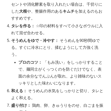
セントや消化酵素を取り入れたい場合は、千切りに
した
大根
や、整腸作用のある
キムチ
を加えるのもお
すすめです。
タレを作る：
☆印の材料をすべて小さなボウルに入
れて混ぜ合わせる。
そうめんをゆで・冷やす：
そうめんを90秒間ゆで
る。すぐに冷水にとり、揉むようにして力強く洗
う。
プロのコツ：
「もみ洗い」をしっかりすること
で、麺同士がくっつくのを防ぐだけでなく、表
面の余分なでんぷんが取れ、より雑味のないス
ッキリとした味わいになります。
和える：
そうめんの水気をしっかりと切り、タレと
よく和える。
盛り付け：
鶏肉、卵、きゅうりをのせ、白ごまを振