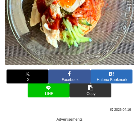
X
Facebook
Hatena Bookmark
LINE
Copy
2026.04.16
Advertisements