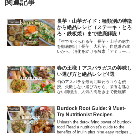
関連記事
長芋・山芋ガイド：種類別の特徴
matome
から絶品レシピ（ステーキ・とろ
ろ・鉄板焼）まで徹底解説！
「生で食べられる芋」長芋・山芋の魅力
を徹底解剖！長芋、大和芋、自然薯の違
いから、消化を助ける酵素「アミラー
ゼ」の健康効果まで詳しく解説。さら
に、シャキシャキのステーキやふわふわ
の鉄板焼きなど、食感を楽しむ厳選レシ
春の王様！アスパラガスの美味し
matome
ピもご紹介します。
い選び方と絶品レシピ4選
旬のアスパラを最高に味わうコツを伝
授。失敗しない選び方から、栄養を逃さ
ない調理法、人気の肉巻きまで徹底解
説。
Burdock Root Guide: 9 Must-
matome
Try Nutritionist Recipes
Unleash the detoxifying power of burdock
root! Read a nutritionist's guide to the
benefits of inulin plus nine easy recipes,
from kinpira to healthy salads.