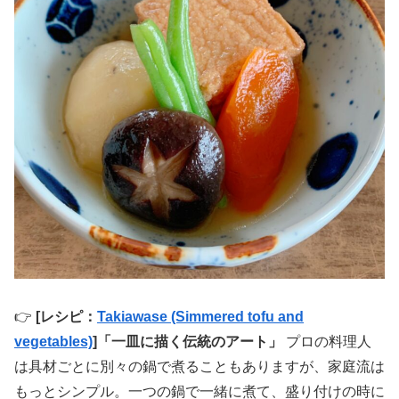
👉
[レシピ：
Takiawase (Simmered tofu and
vegetables)
]「一皿に描く伝統のアート」
プロの料理人
は具材ごとに別々の鍋で煮ることもありますが、家庭流は
もっとシンプル。一つの鍋で一緒に煮て、盛り付けの時に