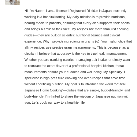
Hi, I’m Naoko! I am a licensed Registered Dietitian in Japan, currently
working in a hospital setting. My daily mission is to provide nutritious,
healing meals to patients, ensuring that every dish supports their health
and brings a smile to their face. My recipes are more than just cooking
guides—they are built on scientific nutritional balance and clinical
experience. Why I provide ingredients in grams (g): You might notice that
all my recipes use precise gram measurements. This is because, as a
dietitian, I believe that accuracy is the key to true health management.
Whether you are tracking calories, managing salt intake, or simply want
to recreate the exact flavor of a professional hospital kitchen, these
measurements ensure your success and well-being. My Specialty: I
specialize in high-pressure cooking and oven recipes that save time
without sacrificing nutrition. My goal is to introduce the world to “Real
Japanese Home Cooking”—dishes that are simple, budget-friendly, and
body-friendly. I’m thrilled to share the wisdom of Japanese nutrition with
you. Let’s cook our way to a healthier life!