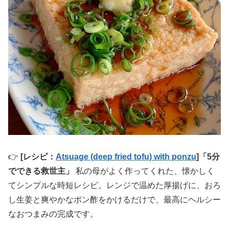
👉
[レシピ：
Atsuage (deep fried tofu) with ponzu
]
「5分
でできる救世主」
私の母がよく作ってくれた、懐かしく
てシンプルな時短レシピ。レンジで温めた厚揚げに、おろ
し生姜と爽やかなポン酢をかけるだけで、最高にヘルシー
なおつまみの完成です。