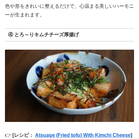
色や形をきれいに整えるだけで、心温まる美しいハーモニ
ーが生まれます。
④ とろ～りキムチチーズ厚揚げ
👉
[レシピ：
Atsuage (Fried tofu) With Kimchi Cheese
]