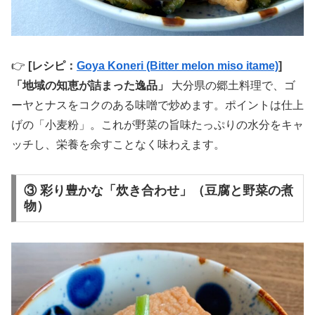
👉
[レシピ：
Goya Koneri (Bitter melon miso itame)
]
「地域の知恵が詰まった逸品」
大分県の郷土料理で、ゴ
ーヤとナスをコクのある味噌で炒めます。ポイントは仕上
げの「小麦粉」。これが野菜の旨味たっぷりの水分をキャ
ッチし、栄養を余すことなく味わえます。
③ 彩り豊かな「炊き合わせ」（豆腐と野菜の煮
物）