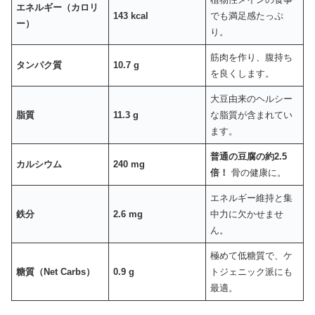
エネルギー（カロリ
143 kcal
でも満足感たっぷ
ー）
り。
筋肉を作り、腹持ち
タンパク質
10.7 g
を良くします。
大豆由来のヘルシー
脂質
11.3 g
な脂質が含まれてい
ます。
普通の豆腐の約2.5
カルシウム
240 mg
倍！
骨の健康に。
エネルギー維持と集
鉄分
2.6 mg
中力に欠かせませ
ん。
極めて低糖質で、ケ
糖質（Net Carbs）
0.9 g
トジェニック派にも
最適。