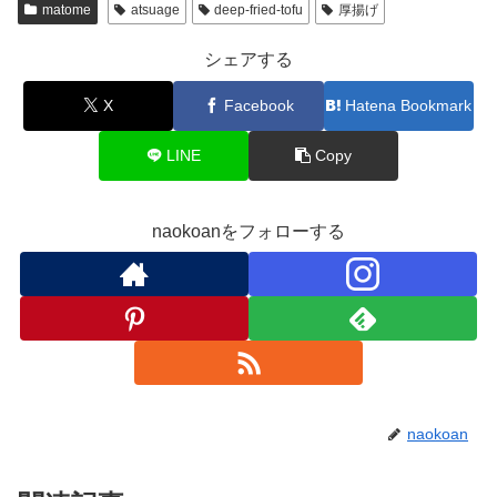
matome
atsuage
deep-fried-tofu
厚揚げ
シェアする
X
Facebook
Hatena Bookmark
LINE
Copy
naokoanをフォローする
naokoan