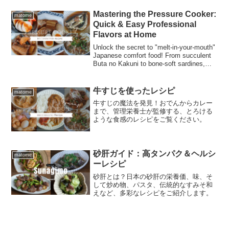
Mastering the Pressure Cooker:
matome
Quick & Easy Professional
Flavors at Home
Unlock the secret to "melt-in-your-mouth"
Japanese comfort food! From succulent
Buta no Kakuni to bone-soft sardines,
learn how to use stovetop and electric
pressure cookers. Featuring 17 easy
recipes, technical tips on kPa, and a
牛すじを使ったレシピ
matome
beginner-friendly safety guide for your
牛すじの魔法を発見！おでんからカレー
kitchen.
まで、管理栄養士が監修する、とろける
ような食感のレシピをご覧ください。
砂肝ガイド：高タンパク＆ヘルシ
matome
ーレシピ
砂肝とは？日本の砂肝の栄養価、味、そ
して炒め物、パスタ、伝統的なすみそ和
えなど、多彩なレシピをご紹介します。