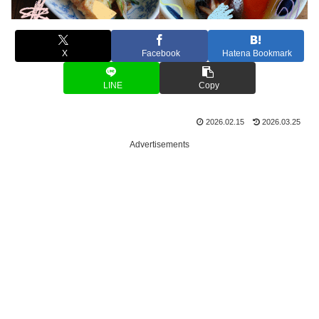
X
Facebook
Hatena Bookmark
LINE
Copy
2026.02.15
2026.03.25
Advertisements