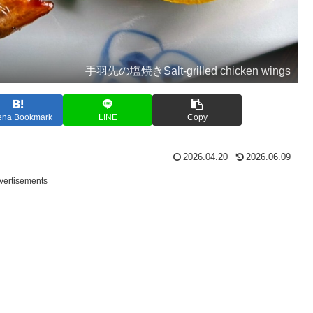
手羽先の塩焼きSalt-grilled chicken wings
ena Bookmark
LINE
Copy
2026.04.20
2026.06.09
vertisements