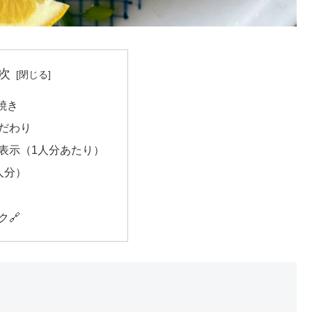
次
焼き
だわり
表示（1人分あたり）
人分）
ク🔗